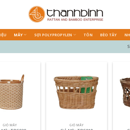
IỆU
MÂY
SỢI POLYPROPYLEN
TÔN
BÈO TÂY
NH
S
GIỎ MÂY
GIỎ MÂY