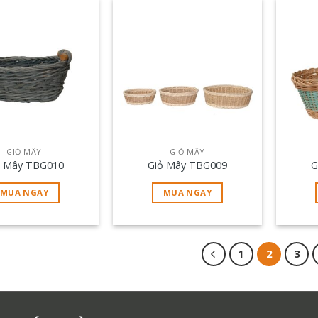
GIỎ MÂY
GIỎ MÂY
ỏ Mây TBG010
Giỏ Mây TBG009
G
MUA NGAY
MUA NGAY
1
2
3