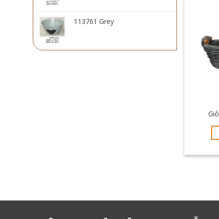
113761 Grey
Gi