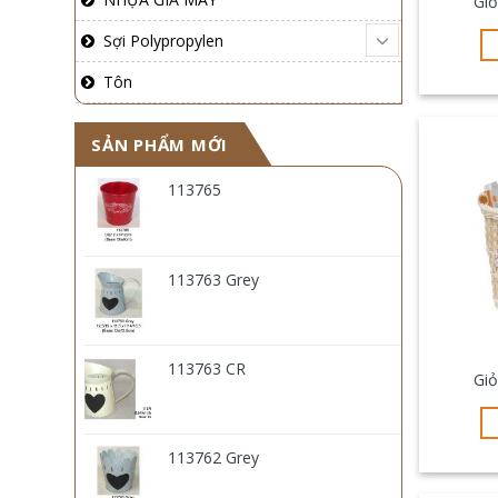
Gi
Sợi Polypropylen
Tôn
SẢN PHẨM MỚI
113765
113763 Grey
113763 CR
Gi
113762 Grey