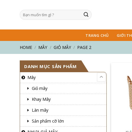
Skip
to
Search
content
for:
TRANG CHỦ
GIỚI TH
HOME
/
MÂY
/
GIỎ MÂY
/
PAGE 2
DANH MỤC SẢN PHẨM
Mây
Giỏ mây
Khay Mây
Làn mây
Sản phẩm cỡ lớn
NHỰA GIẢ MÂY