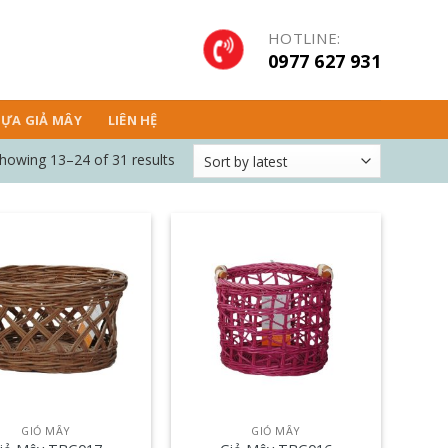
HOTLINE:
0977 627 931
ỰA GIẢ MÂY
LIÊN HỆ
howing 13–24 of 31 results
GIỎ MÂY
GIỎ MÂY