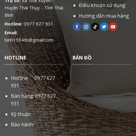
Trụ sở:
Xã Thái Xuyên -
Điều khoản sử dụng
Huyện Thái Thụy - Tỉnh Thái
Bình
Hướng dẫn mua hàng
Hotline:
0977 627 931
Email:
binh1954tb@gmail.com
HOTLINE
BẢN ĐỒ
Hotline: 0977 627
931
Bán hàng: 0977 627
931
Kỹ thuật:
Bảo hành: