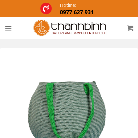
Skip
Hotline:
to
0977 627 931
content