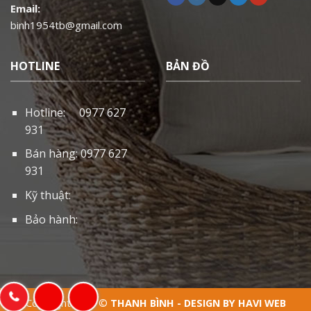
Email:
binh1954tb@gmail.com
HOTLINE
BẢN ĐỒ
Hotline: 0977 627
931
Bán hàng: 0977 627
931
Kỹ thuật:
Bảo hành:
Copyright 2026 ©
THANH BÌNH - DESIGN BY HAVI WEB