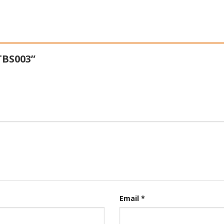
 TBS003”
Email
*