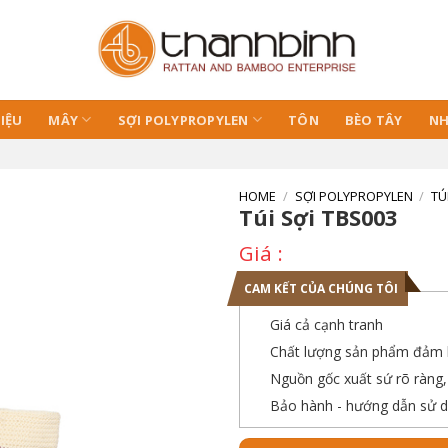
IỆU
MÂY
SỢI POLYPROPYLEN
TÔN
BÈO TÂY
NH
HOME
/
SỢI POLYPROPYLEN
/
TÚ
Túi Sợi TBS003
CAM KẾT CỦA CHÚNG TÔI
Giá cả cạnh tranh
Chất lượng sản phẩm đảm b
Nguồn gốc xuất sứ rõ ràng
Bảo hành - hướng dẫn sử d