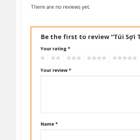
There are no reviews yet.
Be the first to review “Túi Sợi
Your rating
*
1
2
3
4
5
Your review
*
Name
*